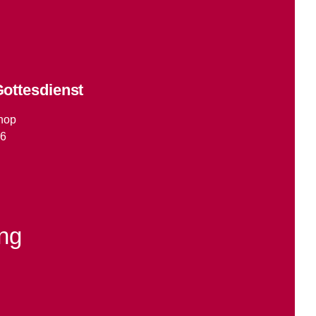
ottesdienst
shop
26
ung